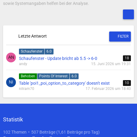
sowie Systemangaben helfen bei der Analyse.
Letzte Antwort
FILTER
Schaufenster
6.0
Schaufenster - Update bricht ab 5.5 -> 6-0
18
andy
15. Juni 2026 um 19:31
Behoben
Points Of Interest
6.0
Table 'poi1_poi_option_to_category' doesn't exist
10
nitram70
17. Februar 2026 um 18:40
Statistik
102 Themen
507 Beiträge (1,61 Beiträge pro Tag)