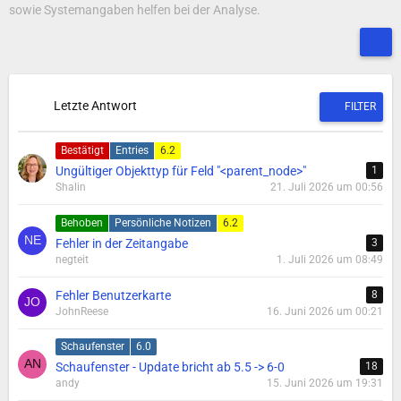
sowie Systemangaben helfen bei der Analyse.
Letzte Antwort
FILTER
Bestätigt
Entries
6.2
Ungültiger Objekttyp für Feld "<parent_node>"
1
Shalin
21. Juli 2026 um 00:56
Behoben
Persönliche Notizen
6.2
Fehler in der Zeitangabe
3
negteit
1. Juli 2026 um 08:49
Fehler Benutzerkarte
8
JohnReese
16. Juni 2026 um 00:21
Schaufenster
6.0
Schaufenster - Update bricht ab 5.5 -> 6-0
18
andy
15. Juni 2026 um 19:31