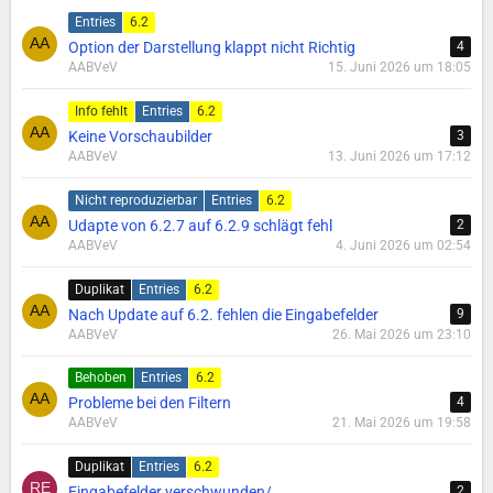
Entries
6.2
Option der Darstellung klappt nicht Richtig
4
AABVeV
15. Juni 2026 um 18:05
Info fehlt
Entries
6.2
Keine Vorschaubilder
3
AABVeV
13. Juni 2026 um 17:12
Nicht reproduzierbar
Entries
6.2
Udapte von 6.2.7 auf 6.2.9 schlägt fehl
2
AABVeV
4. Juni 2026 um 02:54
Duplikat
Entries
6.2
Nach Update auf 6.2. fehlen die Eingabefelder
9
AABVeV
26. Mai 2026 um 23:10
Behoben
Entries
6.2
Probleme bei den Filtern
4
AABVeV
21. Mai 2026 um 19:58
Duplikat
Entries
6.2
Eingabefelder verschwunden/
2