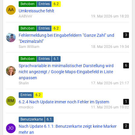
Behoben
Entries
6.2
Umkreissuche fehlt
AABVeV
19. Mai 2026 um 18:20
Behoben
Entries
6.2
Fehlermeldung bei Eingabefeldern "Ganze Zahl" und
3
"Dezimalzahl"
Sam William
18. Mai 2026 um 19:34
Behoben
Entries
6.1
Sprachvariable in minimalistischer Darstellung wird
6
nicht angezeigt / Google Maps-Eingabefeld in Liste
anpassen
Shalin
17. Mai 2026 um 21:17
Entries
6.2
6.2.4 Nach Update immer noch Fehler im System
1
rmordico
11. Mai 2026 um 19:02
Benutzerkarte
6.1
Nach Update 6.1.1: Benutzerkarte zeigt keine Marker
2
mehr an