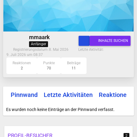
mmaark
INHALTE SUCHEN
Anfänger
Registrierungsdatum
8. Mai 2026
Letzte Aktivität
9. Juli 2026 um 08:37
Reaktionen
Punkte
Beiträge
2
70
11
Pinnwand
Letzte Aktivitäten
Reaktionen
Es wurden noch keine Einträge an der Pinnwand verfasst.
PROFIL-BESUCHER
2