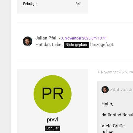
Beiträge
341
Julian Pfeil
3. November 2025 um 10:41
Hat das Label
hinzugefügt.
Nicht geplant
3. November 2025 um
Zitat von Ju
Hallo,
dafür sind Benu
prvvl
Viele Grüße
Schüler
Julian