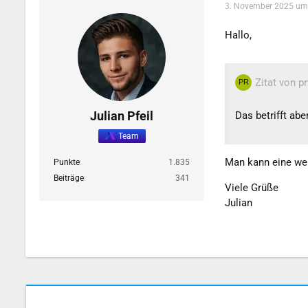
3. November 2025 um
Hallo,
Zitat von pr
Julian Pfeil
Das betrifft ab
Team
Man kann eine weit
Punkte
1.835
Beiträge
341
Viele Grüße
Julian