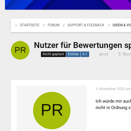
STARTSEITE
FORUM
SUPPORT & FEEDBACK
IDEEN & V
Nutzer für Bewertungen s
prvvl
3. No
Nicht geplant
Entries
6.1
3. November 2025 um
Ich würde mir auc
nicht in Ordnung s