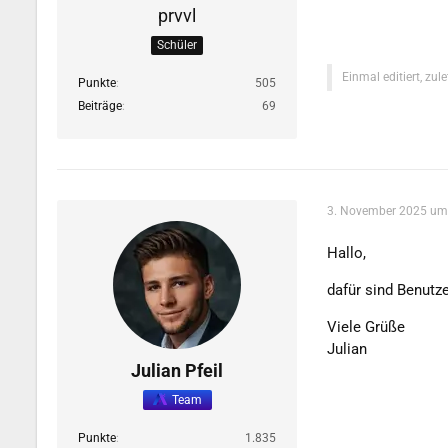
prvvl
Schüler
Einmal editiert, zul
Punkte
505
Beiträge
69
3. November 2025 um
Hallo,
dafür sind Benutz
Viele Grüße
Julian
Julian Pfeil
Team
Punkte
1.835