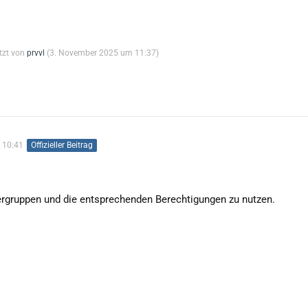
etzt von
prvvl
(
3. November 2025 um 11:37
)
 10:41
Offizieller Beitrag
ergruppen und die entsprechenden Berechtigungen zu nutzen.