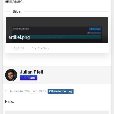
anschauen.
Bilder
artikel.png
18,1 kB
1.251 × 326
Julian Pfeil
Team
14. November 2025 um 19:42
Offizieller Beitrag
Hallo,